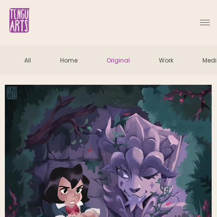
All
Home
Original
Work
Med